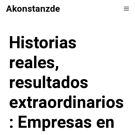
Saltar
Akonstanzde
Me
al
contenido
Historias
reales,
resultados
extraordinarios
: Empresas en