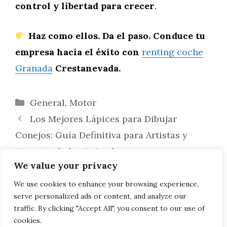
control y libertad para crecer
.
Haz como ellos. Da el paso. Conduce tu
empresa hacia el éxito con
renting coche
Granada
Crestanevada.
Categorías
General
,
Motor
Los Mejores Lápices para Dibujar
Conejos: Guía Definitiva para Artistas y
Amantes de los Animales
We value your privacy
Lo que opinan los usuarios sobre el
renting de coches en Granada (y por qué
We use cookies to enhance your browsing experience,
serve personalized ads or content, and analyze our
todos coinciden en elegir Crestanevada)
traffic. By clicking "Accept All", you consent to our use of
cookies.