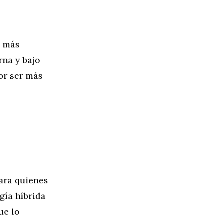
s más
rna y bajo
or ser más
ara quienes
gía híbrida
ue lo