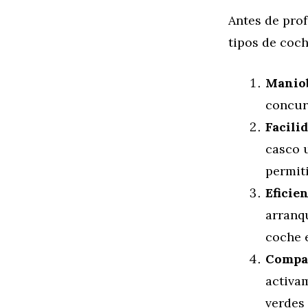
Antes de pro
tipos de coc
Maniob
concurr
Facili
casco 
permit
Eficie
arranq
coche e
Compat
activa
verdes