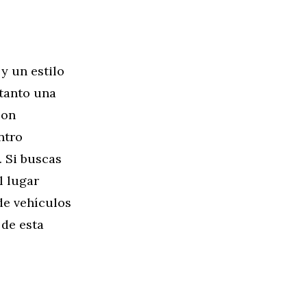
y un estilo
 tanto una
son
ntro
. Si buscas
l lugar
de vehículos
 de esta