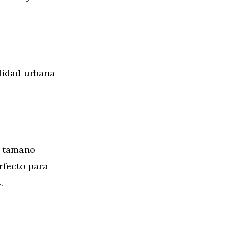
lidad urbana
u tamaño
rfecto para
.