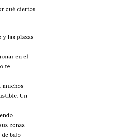
r qué ciertos
 y las plazas
ionar en el
o te
ca muchos
stible. Un
iendo
sus zonas
 de bajo