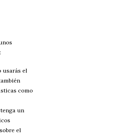
gunos
:
 usarás el
 también
rísticas como
 tenga un
icos
sobre el