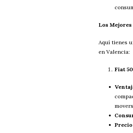
consum
Los Mejores
Aquí tienes 
en Valencia:
Fiat 5
Ventaj
compac
movers
Consu
Precio