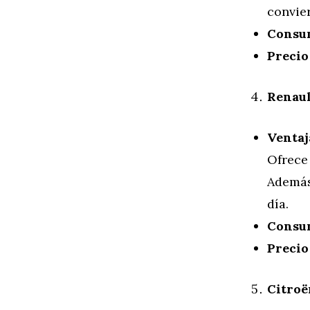
convie
Consu
Precio
Renaul
Ventaj
Ofrece
Además
día.
Consu
Precio
Citroë