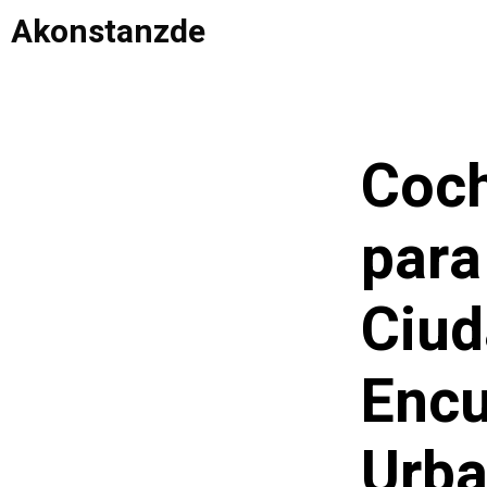
Saltar
Akonstanzde
al
contenido
Coch
para
Ciud
Encu
Urba