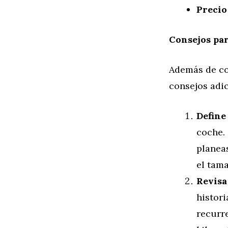
Precio
Consejos par
Además de co
consejos adic
Define
coche.
planeas
el tam
Revisa
histor
recurre