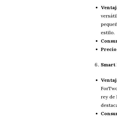
Ventaj
versáti
pequeñ
estilo.
Consu
Precio
Smart
Ventaj
ForTwo
rey de 
destaca
Consu